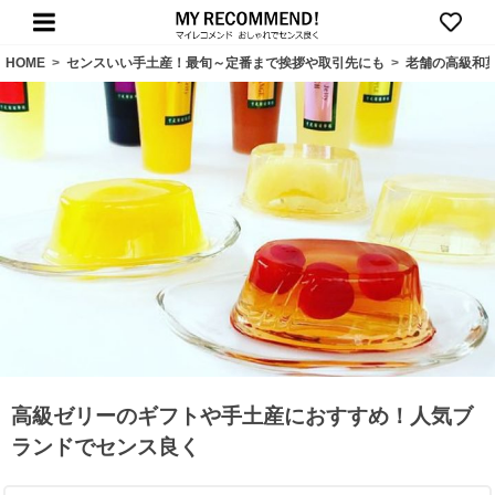
HOME
>
センスいい手土産！最旬～定番まで挨拶や取引先にも
>
老舗の高級和
高級ゼリーのギフトや手土産におすすめ！人気ブ
ランドでセンス良く