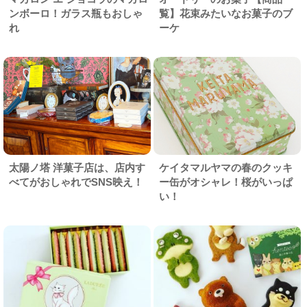
ンボーロ！ガラス瓶もおしゃ
覧】花束みたいなお菓子のブ
れ
ーケ
太陽ノ塔 洋菓子店は、店内す
ケイタマルヤマの春のクッキ
べてがおしゃれでSNS映え！
ー缶がオシャレ！桜がいっぱ
い！