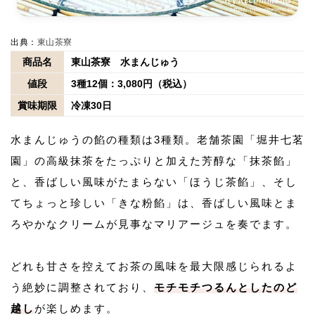
出典：
東山茶寮
商品名
東山茶寮 水まんじゅう
値段
3種12個：3,080円（税込）
賞味期限
冷凍30日
水まんじゅうの餡の種類は3種類。老舗茶園「堀井七茗
園」の高級抹茶をたっぷりと加えた芳醇な「抹茶餡」
と、香ばしい風味がたまらない「ほうじ茶餡」、そし
てちょっと珍しい「きな粉餡」は、香ばしい風味とま
ろやかなクリームが見事なマリアージュを奏でます。
どれも甘さを控えてお茶の風味を最大限感じられるよ
う絶妙に調整されており、
モチモチつるんとしたのど
越し
が楽しめます。