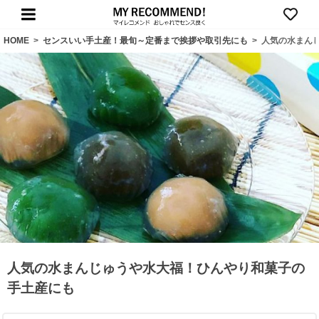
HOME
>
センスいい手土産！最旬～定番まで挨拶や取引先にも
>
人気の水まん
人気の水まんじゅうや水大福！ひんやり和菓子の
手土産にも