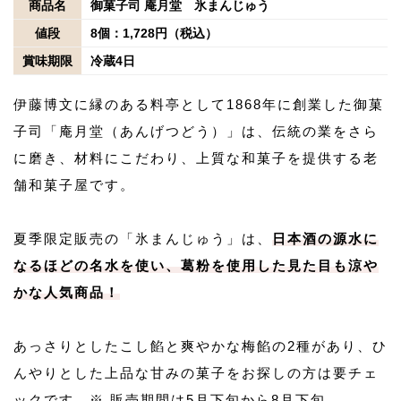
商品名
御菓子司 庵月堂 氷まんじゅう
値段
8個：1,728円（税込）
賞味期限
冷蔵4日
伊藤博文に縁のある料亭として1868年に創業した御菓
子司「庵月堂（あんげつどう）」は、伝統の業をさら
に磨き、材料にこだわり、上質な和菓子を提供する老
舗和菓子屋です。
夏季限定販売の「氷まんじゅう」は、
日本酒の源水に
なるほどの名水を使い、葛粉を使用した見た目も涼や
かな人気商品！
あっさりとしたこし餡と爽やかな梅餡の2種があり、ひ
んやりとした上品な甘みの菓子をお探しの方は要チェ
ックです。※ 販売期間は5月下旬から8月下旬。