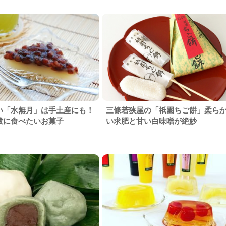
い「水無月」は手土産にも！
三條若狭屋の「祇園ちご餅」柔ら
祓に食べたいお菓子
い求肥と甘い白味噌が絶妙