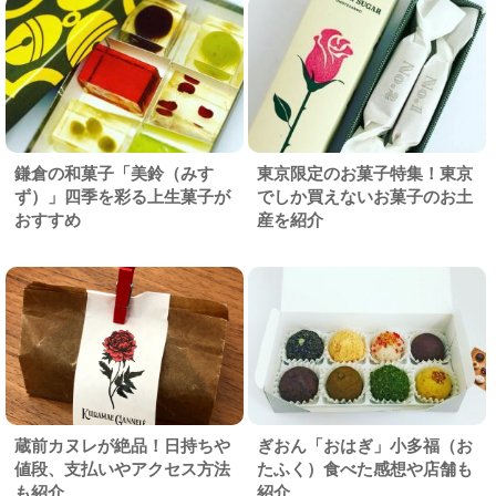
鎌倉の和菓子「美鈴（みす
東京限定のお菓子特集！東京
ず）」四季を彩る上生菓子が
でしか買えないお菓子のお土
おすすめ
産を紹介
蔵前カヌレが絶品！日持ちや
ぎおん「おはぎ」小多福（お
値段、支払いやアクセス方法
たふく）食べた感想や店舗も
も紹介
紹介