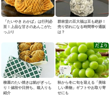
「たいやき わかば」は行列必
群林堂の豆大福は豆も絶妙！
至！上品な甘さのあんこがた
売り切れになる時間帯や通販
っぷり
は？
柳屋のたい焼きは餡がぎっし
秋から冬に旬を迎える「美味
り！値段や日持ち、箱入りも
しい果物」ギフトやお取り寄
紹介
せにも