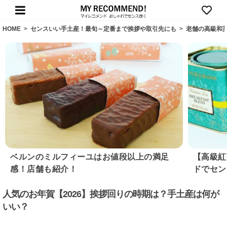
HOME
>
センスいい手土産！最旬～定番まで挨拶や取引先にも
>
老舗の高級和
ベルンのミルフィーユはお値段以上の満足
【高級紅
感！店舗も紹介！
ドでセン
人気のお年賀【2026】挨拶回りの時期は？手土産は何が
いい？