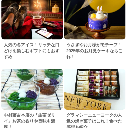
人気の冬アイス！リッチな口
うさぎやお月様がモチーフ！
どけを楽しむギフトにもおす
2025年のお月見ケーキならこ
すめ
れ！
中村藤吉本店の「生茶ゼリ
グラマシーニューヨークの人
イ」お茶の香りや旨味も濃
気の焼き菓子はこれ！食べた
厚！
感想も紹介