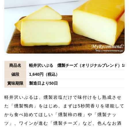
商品名
軽井沢いぶる 燻製チーズ（オリジナルブレンド）185
値段
1,640円（税込）
賞味期限
製造日より50日
軽井沢いぶるは、燻製岩塩だけで味付けをし熟成させ
た「燻製鴨肉」をはじめ、まずは5秒間香りを堪能して
から食べ始めてほしい「燻製柿の種」や「燻製ナッ
ツ」、ワインが進む「燻製チーズ」など、色んなお酒