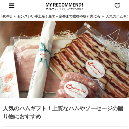
HOME
>
センスいい手土産！最旬～定番まで挨拶や取引先にも
>
人気のハムギ
人気のハムギフト！上質なハムやソーセージの贈
り物におすすめ