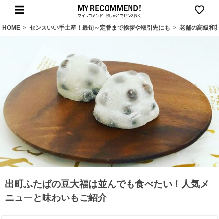
HOME
>
センスいい手土産！最旬～定番まで挨拶や取引先にも
>
老舗の高級和
出町ふたばの豆大福は並んでも食べたい！人気メ
ニューと味わいもご紹介