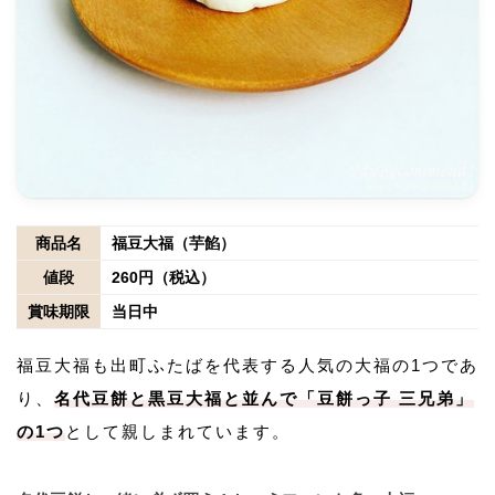
商品名
福豆大福（芋餡）
値段
260円（税込）
賞味期限
当日中
福豆大福も出町ふたばを代表する人気の大福の1つであ
り、
名代豆餅と黒豆大福と並んで「豆餅っ子 三兄弟」
の1つ
として親しまれています。