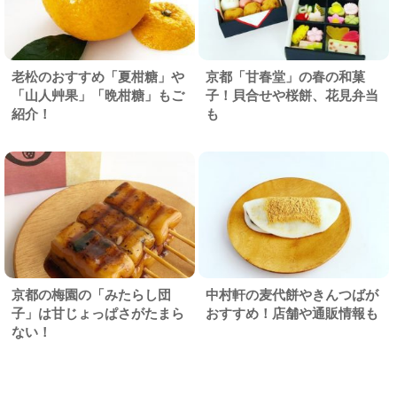
老松のおすすめ「夏柑糖」や
京都「甘春堂」の春の和菓
「山人艸果」「晩柑糖」もご
子！貝合せや桜餅、花見弁当
紹介！
も
京都の梅園の「みたらし団
中村軒の麦代餅やきんつばが
子」は甘じょっぱさがたまら
おすすめ！店舗や通販情報も
ない！