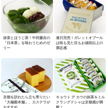
抹茶とほうじ茶！中村藤吉の
連日完売！ガレットオブール
「日本茶」を味わうためのゼ
は味も見た目もお値段以上の
リー
満足感
京都を訪れたら立ち寄りたい
キョウト デ カウの抹茶＆ミル
「大極殿本舗」、カステラが
クラングドシャは京都感が満
おすすめ
載！