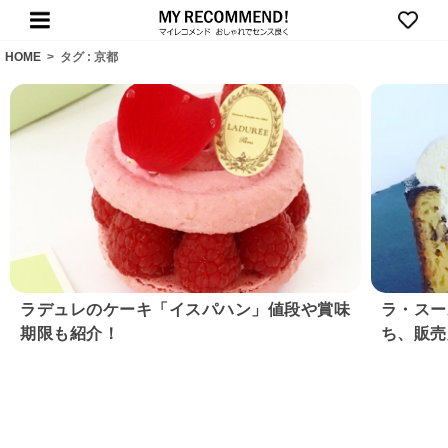
HOME
>
タグ : 京都
ラデュレのケーキ「イスパハン」値段や賞味
ラ・スー
期限も紹介！
ち、販売