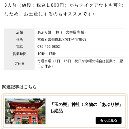
3人前（値段：税込1,800円）からテイクアウトも可能
なため、お土産にするのもオススメです♪
店舗
あぶり餅 一和（一文字屋 和輔）
住所
京都府京都市北区紫野今宮町69
電話
075-492-6852
営業時間
10時～17時
毎週水曜（1日・15日・祝日が水曜の場合は営業で、翌
定休日
日が休み）
関連記事はこちら
「玉の輿」神社！名物の「あぶり餅」
も絶品