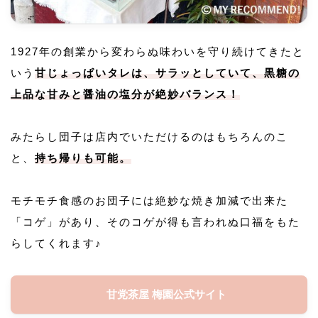
1927年の創業から変わらぬ味わいを守り続けてきたと
いう
甘じょっぱいタレは、サラッとしていて、黒糖の
上品な甘みと醤油の塩分が絶妙バランス！
みたらし団子は店内でいただけるのはもちろんのこ
と、
持ち帰りも可能。
モチモチ食感のお団子には絶妙な焼き加減で出来た
「コゲ」があり、そのコゲが得も言われぬ口福をもた
らしてくれます♪
甘党茶屋 梅園公式サイト