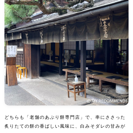
どちらも「老舗のあぶり餅専門店」で、串にささった
炙りたての餅の香ばしい風味に、白みそダレの甘みが