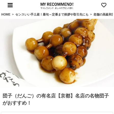
HOME
>
センスいい手土産！最旬～定番まで挨拶や取引先にも
>
老舗の高級和
団子（だんご）の有名店【京都】名店の名物団子
がおすすめ！