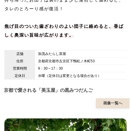
タレのとろーり感が復活！
焦げ目のついた歯ざわりのよい団子に絡めると、香ば
しく奥深い旨味が広がります。
店舗
加茂みたらし茶屋
住所
京都府京都市左京区下鴨松ノ木町53
営業時間
9：30～17：30
定休日
水曜（定休日は変更となる場合があり）
京都で愛される「美玉屋」の黒みつだんご
画像一覧へ