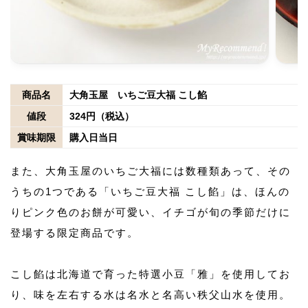
商品名
大角玉屋 いちご豆大福 こし餡
値段
324円（税込）
賞味期限
購入日当日
また、大角玉屋のいちご大福には数種類あって、その
うちの1つである「いちご豆大福 こし餡」は、ほんの
りピンク色のお餅が可愛い、イチゴが旬の季節だけに
登場する限定商品です。
こし餡は北海道で育った特選小豆「雅」を使用してお
り、味を左右する水は名水と名高い秩父山水を使用。