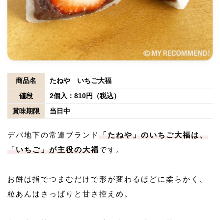
商品名
たねや いちご大福
値段
2個入：810円（税込）
賞味期限
当日中
デパ地下の常連ブランド
「たねや」のいちご大福は、
「いちご」が主役の大福
です。
お餅は指でつまむだけで形が変わるほどに柔らかく、
粒あんはさっぱりと甘さ控えめ。