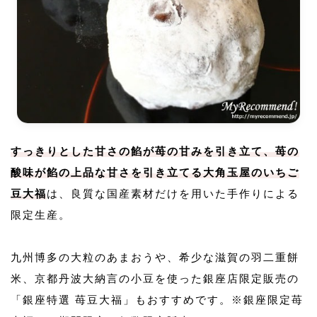
すっきりとした甘さの餡が苺の甘みを引き立て、苺の
酸味が餡の上品な甘さを引き立てる大角玉屋のいちご
豆大福
は、良質な国産素材だけを用いた手作りによる
限定生産。
九州博多の大粒のあまおうや、希少な滋賀の羽二重餅
米、京都丹波大納言の小豆を使った銀座店限定販売の
「銀座特選 苺豆大福」もおすすめです。※銀座限定苺