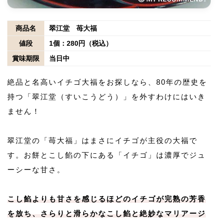
商品名
翠江堂 苺大福
値段
1個：280円（税込）
賞味期限
当日中
絶品と名高いイチゴ大福をお探しなら、80年の歴史を
持つ「翠江堂（すいこうどう）」を外すわけにはいき
ません！
翠江堂の「苺大福」はまさにイチゴが主役の大福で
す。お餅とこし餡の下にある「イチゴ」は濃厚でジュ
ーシーな甘さ。
こし餡よりも甘さを感じるほどのイチゴが完熟の芳香
を放ち、さらりと滑らかなこし餡と絶妙なマリアージ