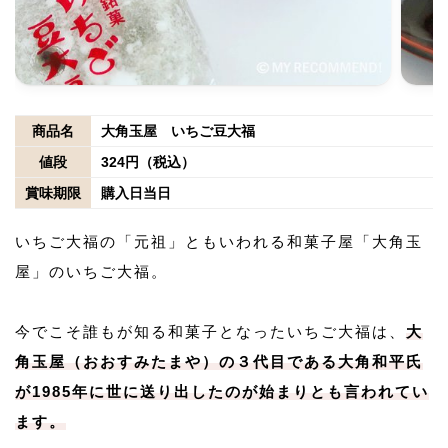
商品名
大角玉屋 いちご豆大福
値段
324円（税込）
賞味期限
購入日当日
いちご大福の「元祖」ともいわれる和菓子屋「大角玉
屋」のいちご大福。
今でこそ誰もが知る和菓子となったいちご大福は、
大
角玉屋（おおすみたまや）の３代目である大角和平氏
が1985年に世に送り出したのが始まりとも言われてい
ます。