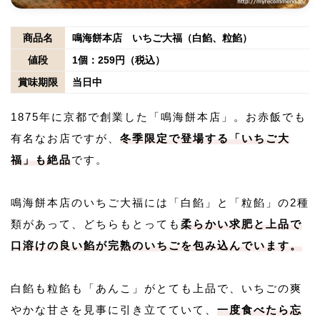
商品名
鳴海餅本店 いちご大福（白餡、粒餡）
値段
1個：259円（税込）
賞味期限
当日中
1875年に京都で創業した「鳴海餅本店」。お赤飯でも
有名なお店ですが、
冬季限定で登場する「いちご大
福」も絶品
です。
鳴海餅本店のいちご大福には「白餡」と「粒餡」の2種
類があって、どちらもとっても
柔らかい求肥と上品で
口溶けの良い餡が完熟のいちごを包み込んでいます。
白餡も粒餡も「あんこ」がとても上品で、いちごの爽
やかな甘さを見事に引き立てていて、
一度食べたら忘