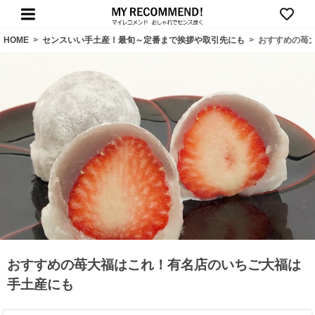
HOME
>
センスいい手土産！最旬～定番まで挨拶や取引先にも
>
おすすめの苺
おすすめの苺大福はこれ！有名店のいちご大福は
手土産にも