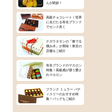
んが絶妙！
高級チョコレート！世界
に名だたる有名ブランド
でセンス良く
ナガラタタンの「奏でる
積み木」が美味！東京の
店舗もご紹介
有名ブランドのマカロン
特集！高級感が漂う愛さ
れマカロン
フランク ミュラー パテ
ィスリーのおすすめ特
集！バッグもご紹介