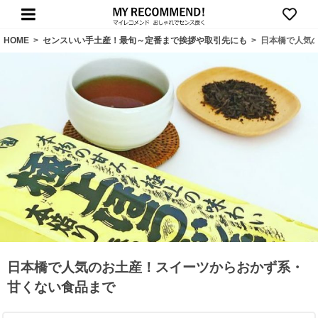
HOME
>
センスいい手土産！最旬～定番まで挨拶や取引先にも
>
日本橋で人気
日本橋で人気のお土産！スイーツからおかず系・
甘くない食品まで