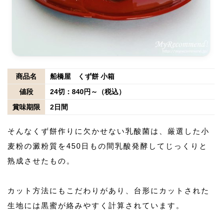
商品名
船橋屋 くず餅 小箱
値段
24切：840円～（税込）
賞味期限
2日間
そんなくず餅作りに欠かせない乳酸菌は、厳選した小
麦粉の澱粉質を450日もの間乳酸発酵してじっくりと
熟成させたもの。
カット方法にもこだわりがあり、台形にカットされた
生地には黒蜜が絡みやすく計算されています。