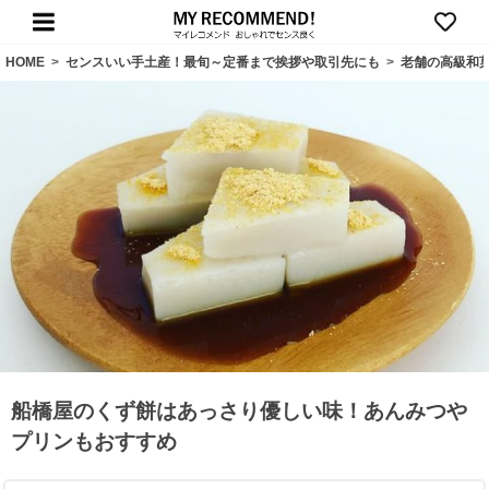
HOME
>
センスいい手土産！最旬～定番まで挨拶や取引先にも
>
老舗の高級和
船橋屋のくず餅はあっさり優しい味！あんみつや
プリンもおすすめ