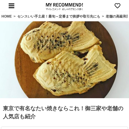
HOME
>
センスいい手土産！最旬～定番まで挨拶や取引先にも
>
老舗の高級和
東京で有名なたい焼きならこれ！御三家や老舗の
人気店も紹介