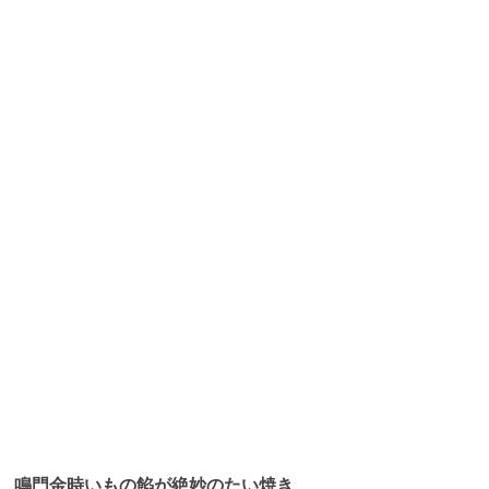
鳴門金時いもの餡が絶妙のたい焼き