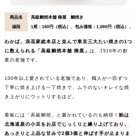
商品名
高級鯛焼本舗 柳屋 鯛焼き
値段
1尾：180円（税込）、包み価格：1,080円（税込）、6
わかば、浪花家総本店と並んで東京三大たい焼きの1つ
に数えられる「高級鯛焼本舗 柳屋」
は、1916年の創
業の老舗です。
100年以上愛されている老舗であり、職人が一匹ずつ
丁寧に焼き上げる一丁焼きで、ムラのないキレイな焼
き上がりにウットリするほど。
看板には「高級鯛焼」と書かれているのも納得！
餡は
北海道産の小豆をお店でじっくりと練り上げており、
あっさりと上品な甘みで2個3個と伸ばす手が止まりま