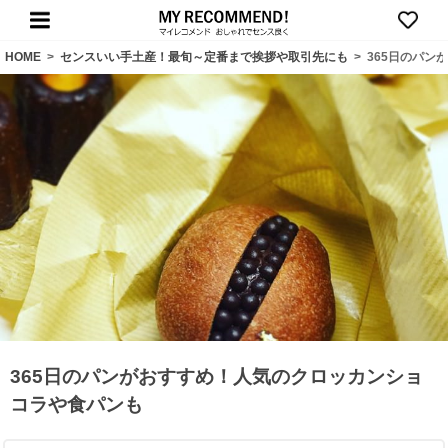
HOME
>
センスいい手土産！最旬～定番まで挨拶や取引先にも
>
365日のパン
365日のパンがおすすめ！人気のクロッカンショ
コラや食パンも