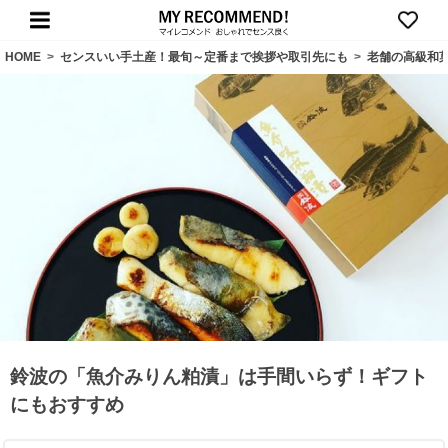
HOME
>
センスいい手土産！最旬～定番まで挨拶や取引先にも
>
老舗の高級和
鈴波の「魚介みりん粕漬」は手間いらず！ギフト
にもおすすめ