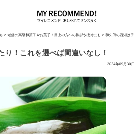
も
>
老舗の高級和菓子やお菓子！目上の方への挨拶や接待にも
>
和久傳の西湖は手
たり！これを選べば間違いなし！
2024年09月30