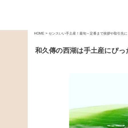
HOME
>
センスいい手土産！最旬～定番まで挨拶や取引先に
和久傳の西湖は手土産にぴっ