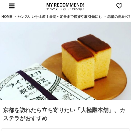
HOME
>
センスいい手土産！最旬～定番まで挨拶や取引先にも
>
老舗の高級和
京都を訪れたら立ち寄りたい「大極殿本舗」、カ
ステラがおすすめ