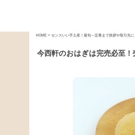
HOME
>
センスいい手土産！最旬～定番まで挨拶や取引先に
今西軒のおはぎは完売必至！