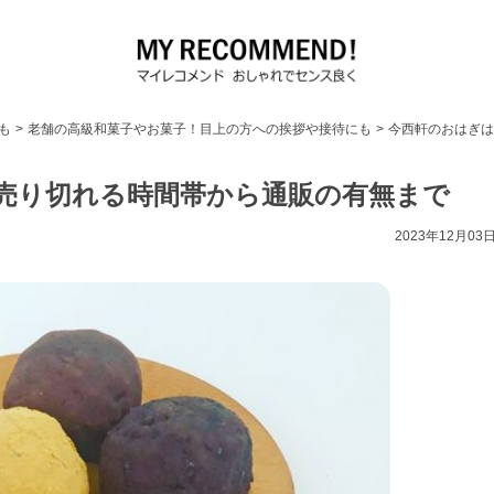
も
>
老舗の高級和菓子やお菓子！目上の方への挨拶や接待にも
>
今西軒のおはぎは
売り切れる時間帯から通販の有無まで
2023年12月03