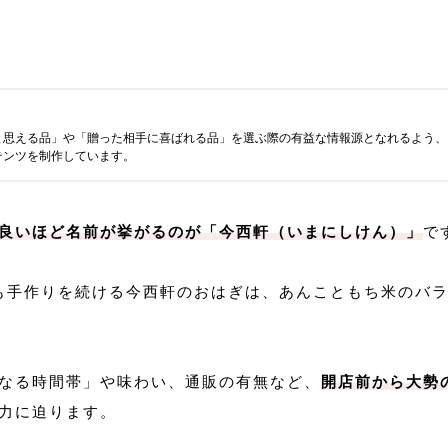
と思える品」や「贈った相手に喜ばれる品」を選ぶ際の有益な情報源となれるよう、
テンツを制作しています。
良いほど名前が挙がるのが「今西軒（いまにしけん）」
で
今も手作りを続ける今西軒のおはぎは、あんこともち米のバ
なる時間帯」や味わい、通販の有無など、
開店前から大勢
力に迫ります。