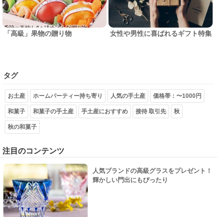
「高級」果物の贈り物
女性や男性に喜ばれるギフト特集
タグ
お土産
ホームパーティー持ち寄り
人気の手土産
価格帯：〜1000円
和菓子
和菓子の手土産
手土産におすすめ
接待 取引先
秋
秋の和菓子
注目のコンテンツ
人気ブランドの高級グラスをプレゼント！
輝かしい門出にもぴったり