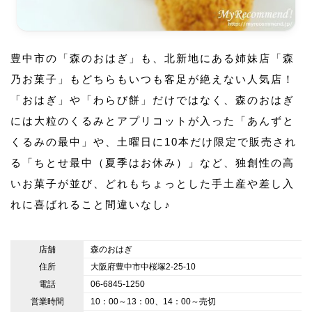
豊中市の「森のおはぎ」も、北新地にある姉妹店「森
乃お菓子」もどちらもいつも客足が絶えない人気店！
「おはぎ」や「わらび餅」だけではなく、森のおはぎ
には大粒のくるみとアプリコットが入った「あんずと
くるみの最中」や、土曜日に10本だけ限定で販売され
る「ちとせ最中（夏季はお休み）」など、独創性の高
いお菓子が並び、どれもちょっとした手土産や差し入
れに喜ばれること間違いなし♪
店舗
森のおはぎ
住所
大阪府豊中市中桜塚2-25-10
電話
06-6845-1250
営業時間
10：00～13：00、14：00～売切