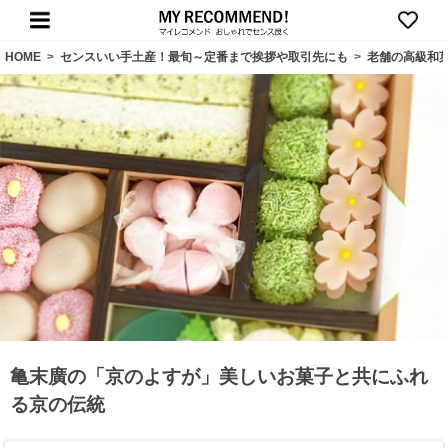
HOME
>
センスいい手土産！最旬～定番まで挨拶や取引先にも
>
老舗の高級和
亀末廣の「京のよすが」美しいお菓子と共にふれ
る京の伝統