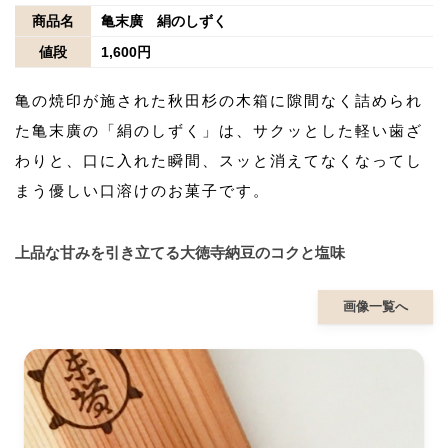
商品名
亀末廣 絹のしずく
値段
1,600円
亀の焼印が施された秋田杉の木箱に隙間なく詰められ
た亀末廣の「絹のしずく」は、サクッとした軽い歯ざ
わりと、口に入れた瞬間、スッと消えてなくなってし
まう優しい口溶けのお菓子です。
上品な甘みを引き立てる大徳寺納豆のコクと塩味
画像一覧へ