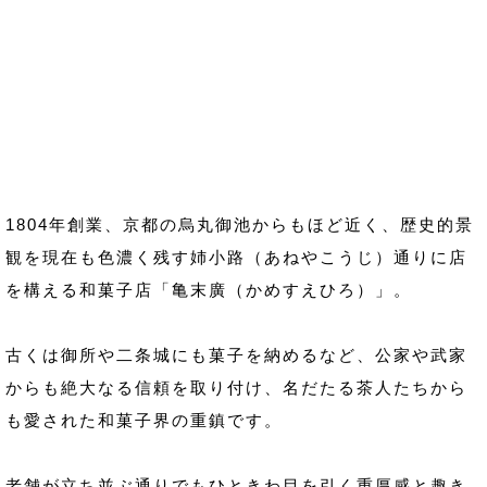
1804年創業、京都の烏丸御池からもほど近く、歴史的景
観を現在も色濃く残す姉小路（あねやこうじ）通りに店
を構える和菓子店「亀末廣（かめすえひろ）」。
古くは御所や二条城にも菓子を納めるなど、公家や武家
からも絶大なる信頼を取り付け、名だたる茶人たちから
も愛された和菓子界の重鎮です。
老舗が立ち並ぶ通りでもひときわ目を引く重厚感と趣き