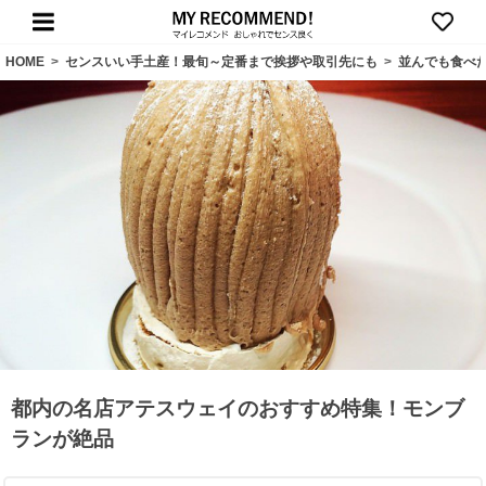
HOME
>
センスいい手土産！最旬～定番まで挨拶や取引先にも
>
並んでも食べ
都内の名店アテスウェイのおすすめ特集！モンブ
ランが絶品