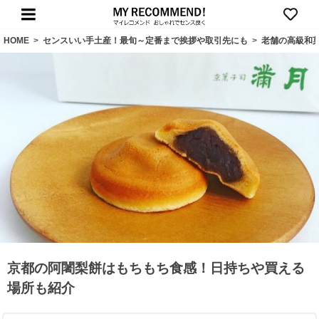
HOME
>
センスいい手土産！最旬～定番まで挨拶や取引先にも
>
老舗の高級和
京都の阿闍梨餅はもちもち食感！日持ちや買える
場所も紹介