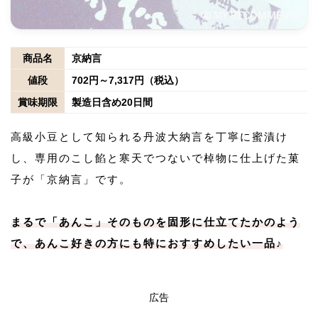
商品名
京納言
値段
702円～7,317円（税込）
賞味期限
製造日含め20日間
高級小豆として知られる丹波大納言を丁寧に蜜漬け
し、専用のこし餡と寒天でつないで棹物に仕上げた菓
子が「京納言」です。
まるで「あんこ」そのものを固形に仕立てたかのよう
で、あんこ好きの方にも特におすすめしたい一品♪
広告