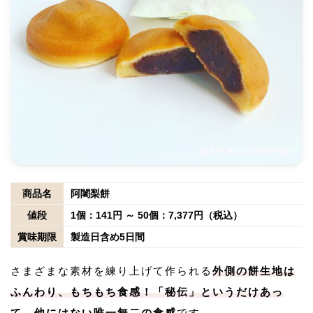
商品名
阿闍梨餅
値段
1個：141円 ～ 50個：7,377円（税込）
賞味期限
製造日含め5日間
さまざまな素材を練り上げて作られる
外側の餅生地は
ふんわり、もちもち食感！「秘伝」というだけあっ
て、他にはない唯一無二の食感
です。