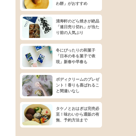
わ餅」がおすすめ
清寿軒のどら焼きが絶品
「連日売り切れ」が当た
り前の人気ぶり
冬にぴったりの和菓子
「日本の冬を菓子で表
現」新春や早春も
ボディクリームのプレゼ
ント！香りも喜ばれるこ
と間違いなし
タケノとおはぎは完売必
至！味わいから通販の有
無、予約方法まで