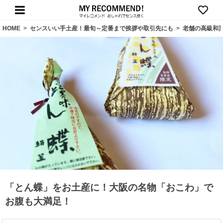
HOME
>
センスいい手土産！最旬～定番まで挨拶や取引先にも
>
老舗の高級和
「とん蝶」をお土産に！大阪の名物「おこわ」で
お腹も大満足！