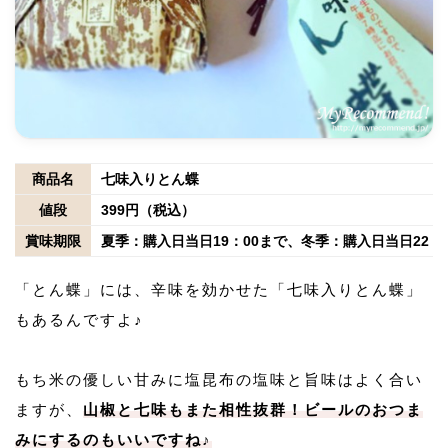
商品名
七味入りとん蝶
値段
399円（税込）
賞味期限
夏季：購入日当日19：00まで、冬季：購入日当日22：
「とん蝶」には、辛味を効かせた「七味入りとん蝶」
もあるんですよ♪
もち米の優しい甘みに塩昆布の塩味と旨味はよく合い
ますが、
山椒と七味もまた相性抜群！ビールのおつま
みにするのもいいですね♪