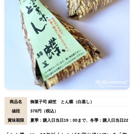
商品名
御菓子司 絹笠 とん蝶（白蒸し）
値段
378円（税込）
賞味期限
夏季：購入日当日19：00まで、冬季：購入日当日22：