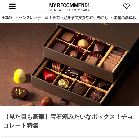
HOME
>
センスいい手土産！最旬～定番まで挨拶や取引先にも
>
老舗の高級和
【見た目も豪華】宝石箱みたいなボックス！チョ
コレート特集