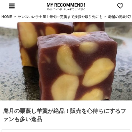
HOME
>
センスいい手土産！最旬～定番まで挨拶や取引先にも
>
老舗の高級和
庵月の栗蒸し羊羹が絶品！販売を心待ちにするフ
ァンも多い逸品