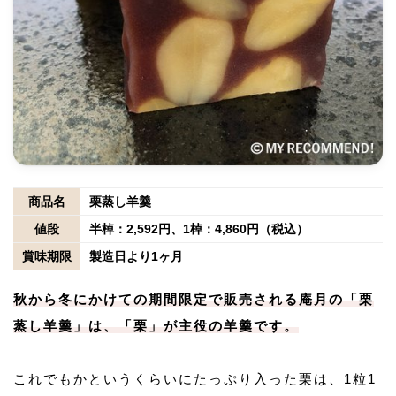
商品名
栗蒸し羊羹
値段
半棹：2,592円、1棹：4,860円（税込）
賞味期限
製造日より1ヶ月
秋から冬にかけての期間限定で販売される庵月の「栗
蒸し羊羹」は、「栗」が主役の羊羹です。
これでもかというくらいにたっぷり入った栗は、1粒1