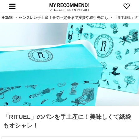
HOME
>
センスいい手土産！最旬～定番まで挨拶や取引先にも
>
「RITUEL
「RITUEL」のパンを手土産に！美味しくて紙袋
もオシャレ！