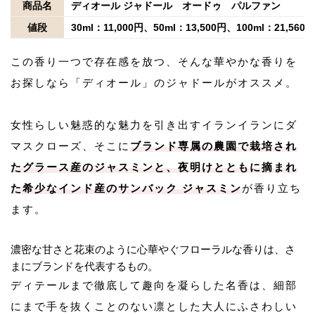
商品名
ディオール ジャドール オードゥ パルファン
値段
30ml：11,000円、50ml：13,500円、100ml：21,56
この香り一つで存在感を放つ、そんな華やかな香りを
お探しなら「ディオール」のジャドールがオススメ。
女性らしい魅惑的な魅力を引き出すイランイランにダ
マスクローズ、そこに
ブランド専属の農園で栽培され
たグラース産のジャスミンと、夜明けとともに摘まれ
た希少なインド産のサンバック ジャスミン
が香り立ち
ます。
濃密な甘さと花束のように心華やぐフローラルな香りは、さ
まにブランドを代表するもの。
ディテールまで徹底して趣向を凝らした名香は、細部
にまで手を抜くことのない凛とした大人にふさわしい