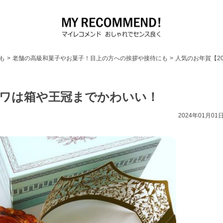
も
>
老舗の高級和菓子やお菓子！目上の方への挨拶や接待にも
>
人気のお年賀【2
ワは箱や王冠までかわいい！
2024年01月01