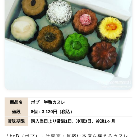
商品名
ボブ 半熟カヌレ
値段
8個：3,120円（税込）
賞味期限
購入当日より常温1日、冷蔵3日、冷凍1ヶ月
「boB（ボブ）」は東京・原宿に本店を構えるカヌレ