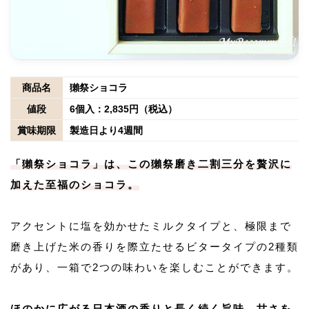
商品名
獺祭ショコラ
値段
6個入：2,835円（税込）
賞味期限
製造日より4週間
「獺祭ショコラ」は、この獺祭磨き二割三分を贅沢に
加えた至福のショコラ。
アクセントに塩を効かせたミルクタイプと、極限まで
磨き上げた米の香りを際立たせるビタータイプの2種類
があり、一箱で2つの味わいを楽しむことができます。
ほのかに広がる日本酒の香りと長く続く旨味、甘さを