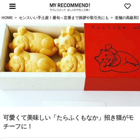
HOME
>
センスいい手土産！最旬～定番まで挨拶や取引先にも
>
老舗の高級和
可愛くて美味しい「たらふくもなか」招き猫がモ
チーフに！