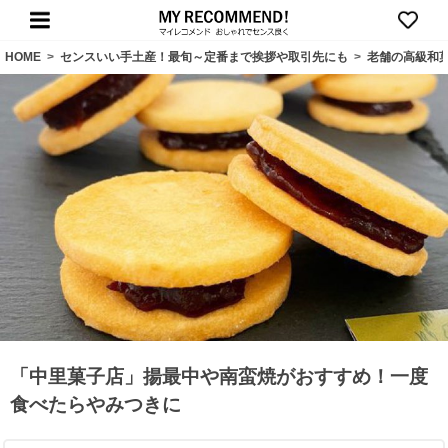
HOME
>
センスいい手土産！最旬～定番まで挨拶や取引先にも
>
老舗の高級和
「中里菓子店」揚最中や南蛮焼がおすすめ！一度
食べたらやみつきに