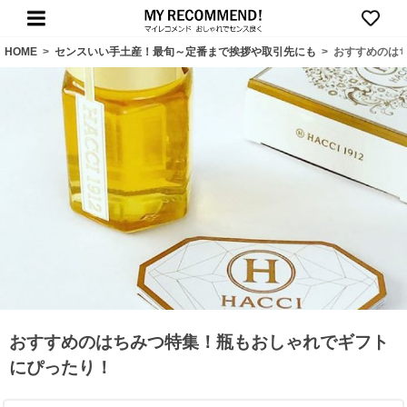
HOME
>
センスいい手土産！最旬～定番まで挨拶や取引先にも
>
おすすめのは
おすすめのはちみつ特集！瓶もおしゃれでギフト
にぴったり！