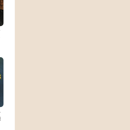
フ
ャ
ー
能