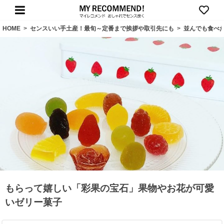
HOME
>
センスいい手土産！最旬～定番まで挨拶や取引先にも
>
並んでも食べ
もらって嬉しい「彩果の宝石」果物やお花が可愛
いゼリー菓子