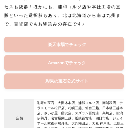
セスも抜群！ほかにも、浦和コルソ店や本社工場の直
販といった選択肢もあり、北は北海道から南は九州ま
で、百貨店でもお馴染みの存在です♪
楽天市場でチェック
Amazonでチェック
彩果の宝石公式サイト
彩果の宝石 大間木本店、浦和コルソ店、南浦和店、テ
ラスモール松戸店、札幌三越、仙台三越、日本橋三越本
店、さいか屋 藤沢店、スズラン百貨店 高崎店、新潟
店舗
伊勢丹、名古屋栄三越、近鉄百貨店 四日市店、ジェイ
アール京都伊勢丹店、大丸梅田店、大丸 神戸店、広島三