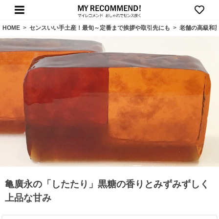
HOME
>
センスいい手土産！最旬～定番まで挨拶や取引先にも
>
老舗の高級和
亀廣永の「したたり」黒糖の香りとみずみずしく
上品な甘み