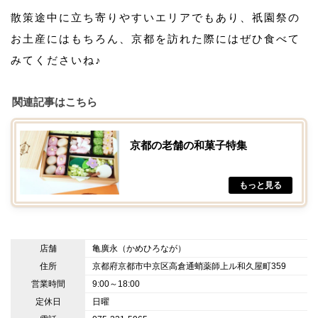
散策途中に立ち寄りやすいエリアでもあり、祇園祭の
お土産にはもちろん、京都を訪れた際にはぜひ食べて
みてくださいね♪
関連記事はこちら
京都の老舗の和菓子特集
店舗
亀廣永（かめひろなが）
住所
京都府京都市中京区高倉通蛸薬師上ル和久屋町359
営業時間
9:00～18:00
定休日
日曜