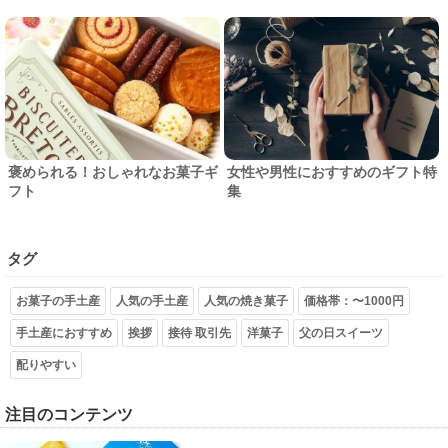
褒められる！おしゃれなお菓子ギ
女性や男性におすすめのギフト特
フト
集
タグ
お菓子の手土産
人気の手土産
人気の焼き菓子
価格帯：〜1000円
手土産におすすめ
挨拶
接待 取引先
洋菓子
父の日スイーツ
配りやすい
注目のコンテンツ