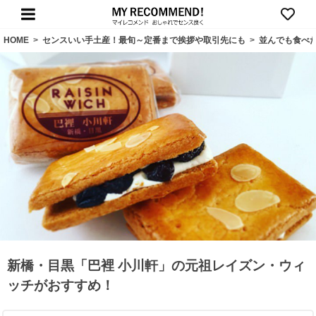
HOME
>
センスいい手土産！最旬～定番まで挨拶や取引先にも
>
並んでも食べ
新橋・目黒「巴裡 小川軒」の元祖レイズン・ウィ
ッチがおすすめ！