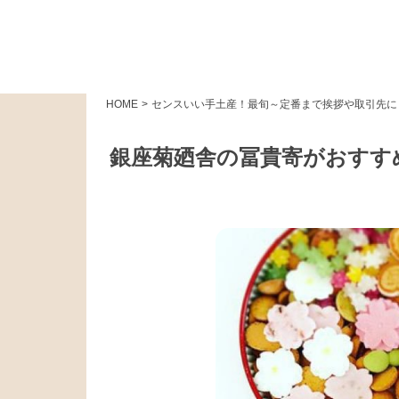
HOME
>
センスいい手土産！最旬～定番まで挨拶や取引先に
銀座菊廼舎の冨貴寄がおすす