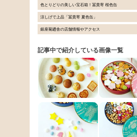
色とりどりの美しい宝石箱！冨貴寄 桜色缶
涼しげで上品「冨貴寄 夏色缶」
銀座菊廼舎の店舗情報やアクセス
記事中で紹介している画像一覧