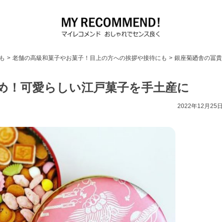
も
>
老舗の高級和菓子やお菓子！目上の方への挨拶や接待にも
>
銀座菊廼舎の冨貴
め！可愛らしい江戸菓子を手土産に
2022年12月25