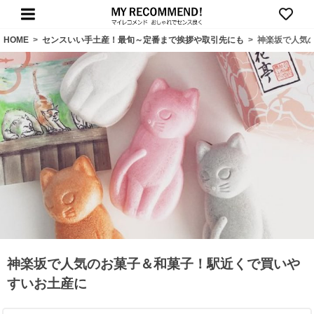
HOME
>
センスいい手土産！最旬～定番まで挨拶や取引先にも
>
神楽坂で人気
神楽坂で人気のお菓子＆和菓子！駅近くで買いや
すいお土産に