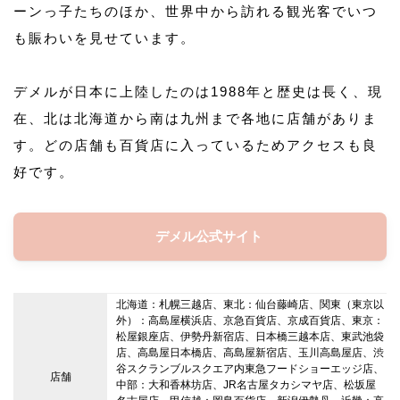
ーンっ子たちのほか、世界中から訪れる観光客でいつ
も賑わいを見せています。
デメルが日本に上陸したのは1988年と歴史は長く、現
在、北は北海道から南は九州まで各地に店舗がありま
す。どの店舗も百貨店に入っているためアクセスも良
好です。
デメル公式サイト
北海道：札幌三越店、東北：仙台藤崎店、関東（東京以
外）：高島屋横浜店、京急百貨店、京成百貨店、東京：
松屋銀座店、伊勢丹新宿店、日本橋三越本店、東武池袋
店、高島屋日本橋店、高島屋新宿店、玉川高島屋店、渋
谷スクランブルスクエア内東急フードショーエッジ店、
店舗
中部：大和香林坊店、JR名古屋タカシマヤ店、松坂屋