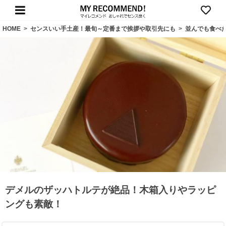
HOME
>
センスいい手土産！最旬～定番まで挨拶や取引先にも
>
並んでも食べ
デメルのザッハトルテが絶品！木箱入りやラッピ
ングも素敵！