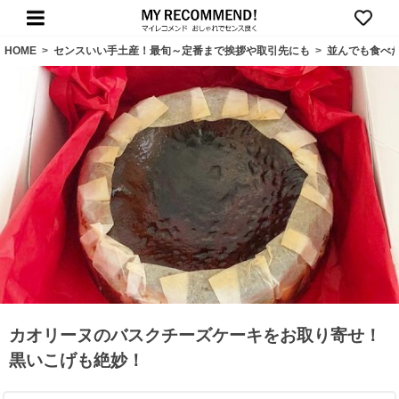
HOME
>
センスいい手土産！最旬～定番まで挨拶や取引先にも
>
並んでも食べ
カオリーヌのバスクチーズケーキをお取り寄せ！
黒いこげも絶妙！