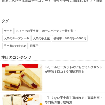
世界に名だたる高級チョコレート
女性や男性に喜ばれるギフト特集
タグ
ケーキ
スイーツの手土産
ホームパーティー持ち寄り
人気のチーズケーキ
人気の手土産
価格帯：3000円〜5000円
手土産におすすめ
洋菓子
注目のコンテンツ
ベリールビーカットのいちごミルクサンド
が美味！口コミや賞味期限も
【甘くない手土産】喜ばれる！高級料亭・
専門店の贈り物特集