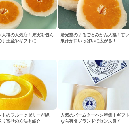
ツ大福の人気店！果実を包ん
清光堂のまるごとみかん大福！甘
の手土産やギフトに
果汁が口いっぱいに広がる！
ットのフルーツゼリーが絶
人気のバームクーヘン特集！ギフ
取り寄せの方法も紹介
なら有名ブランドでセンス良く