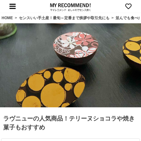
HOME
>
センスいい手土産！最旬～定番まで挨拶や取引先にも
>
並んでも食べ
ラヴニューの人気商品！テリーヌショコラや焼き
菓子もおすすめ