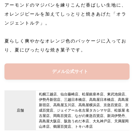
アーモンドのマジパンを練りこんだ香ばしい生地に、
オレンジピールを加えてしっとりと焼きあげた「オラ
ンジェントルテ」。
夏らしく爽やかなオレンジ色のパッケージに入ってお
り、夏にぴったりな焼き菓子です。
デメル公式サイト
札幌三越店、仙台藤崎店、松屋銀座本店、東武池袋店、
伊勢丹新宿店、三越日本橋店、高島屋日本橋店、高島屋
新宿店、高島屋玉川店、高島屋横浜店、京急百貨店、京
店舗
成百貨店、ジェイアール名古屋タカシマヤ店、松坂屋 名
古屋店、岡島百貨店、ながの東急百貨店、新潟伊勢丹、
高島屋大阪店、阪急うめだ本店、大丸神戸店、天満屋岡
山本店、鶴屋百貨店、トキハ本店