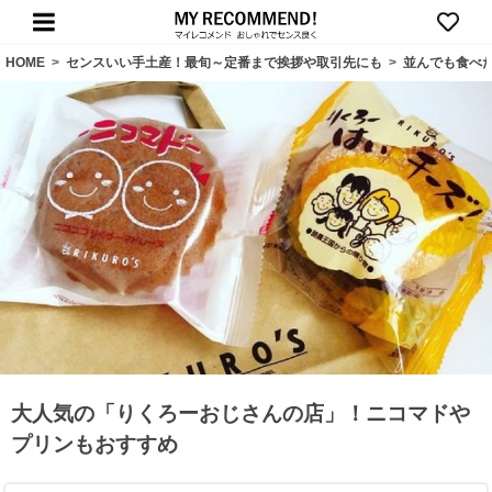
HOME
>
センスいい手土産！最旬～定番まで挨拶や取引先にも
>
並んでも食べ
大人気の「りくろーおじさんの店」！ニコマドや
プリンもおすすめ