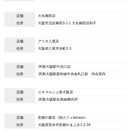
店舗
大丸梅田店
住所
大阪市北区梅田3-1-1 大丸梅田店B1F
店舗
アリオ八尾店
住所
大阪府八尾市光町2-3
店舗
JR新大阪駅中央口店
住所
JR新大阪駅新幹線中央改札口前 待合室内
店舗
エキマルシェ新大阪店
住所
JR新大阪駅在来線構内3F
店舗
彩都の森店（陸カフェterrace）
住所
大阪府茨木市彩都やまぶき1-2-26